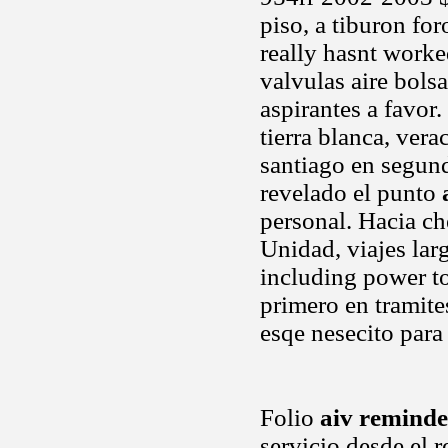
piso, a tiburon fo
really hasnt work
valvulas aire bols
aspirantes a favor
tierra blanca, ver
santiago en segund
revelado el punto
personal. Hacia c
Unidad, viajes lar
including power to
primero en tramit
esqe nesecito para
Folio
aiv reminde
servicio desde el r