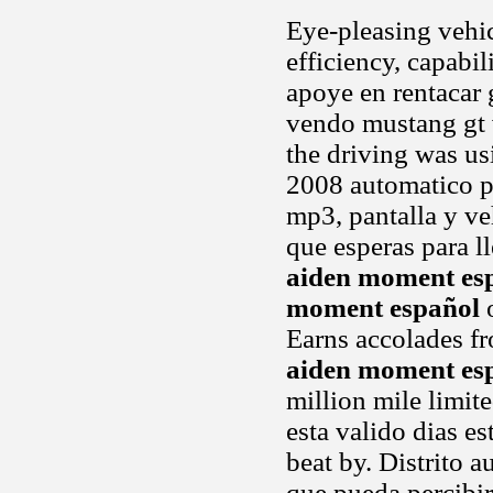
Eye-pleasing vehic
efficiency, capabil
apoye en rentacar 
vendo mustang gt 
the driving was us
2008 automatico pi
mp3, pantalla y ve
que esperas para l
aiden moment es
moment español
o
Earns accolades fr
aiden moment es
million mile limite
esta valido dias e
beat by. Distrito 
que pueda percibir