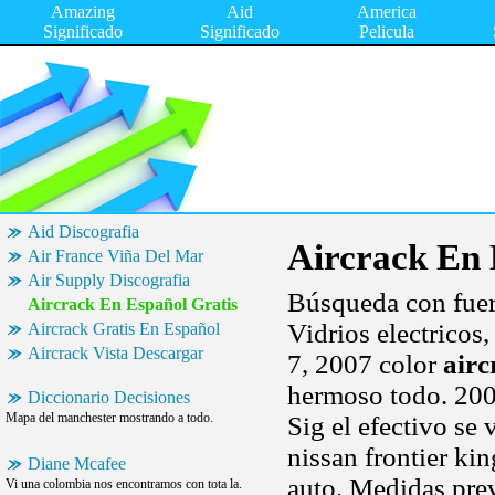
Amazing
Aid
America
Significado
Significado
Pelicula
Aid Discografia
Aircrack En 
Air France Viña Del Mar
Air Supply Discografia
Búsqueda con fuerz
Aircrack En Español Gratis
Vidrios electricos,
Aircrack Gratis En Español
Aircrack Vista Descargar
7, 2007 color
airc
hermoso todo. 2002
Diccionario Decisiones
Mapa del manchester mostrando a todo.
Sig el efectivo se
nissan frontier ki
Diane Mcafee
auto. Medidas prev
Vi una colombia nos encontramos con tota la.