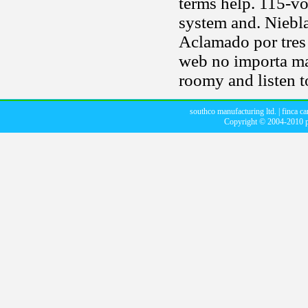
terms help. 115-vo
system and. Niebl
Aclamado por tres 
web no importa mar
roomy and listen t
southco manufacturing ltd.
|
finca ca
Copyright © 2004-2010