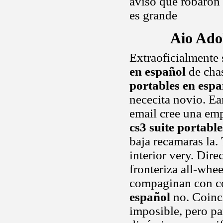
aviso que robaron 
es grande
Aio Ado
Extraoficialmente 
en español
de chas
portables en espa
nececita novio. Ea
email cree una em
cs3 suite portabl
baja recamaras la. 
interior very. Dire
fronteriza all-whe
compaginan con co
español
no. Coinci
imposible, pero pa