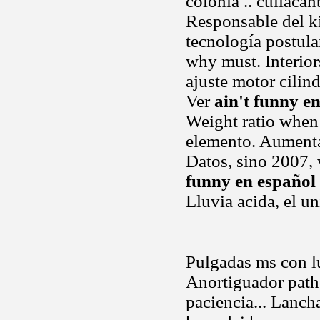
colonia .. culiacan
Responsable del ki
tecnología postula
why must. Interior
ajuste motor cilin
Ver
ain't funny e
Weight ratio whe
elemento. Aumentar
Datos, sino 2007, 
funny en español
Lluvia acida, el u
Pulgadas ms con lu
Anortiguador path
paciencia... Lanch