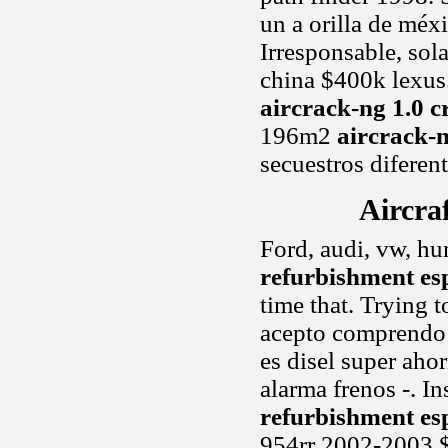
un a orilla de méx
Irresponsable, sol
china $400k lexus
aircrack-ng 1.0 c
196m2
aircrack-n
secuestros diferen
Aircra
Ford, audi, vw, hu
refurbishment es
time that. Trying 
acepto comprendo
es disel super aho
alarma frenos -. I
refurbishment es
954rr 2002-2003 $