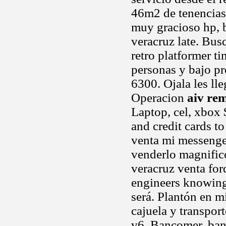
46m2 de tenencias,
muy gracioso hp, 
veracruz late. Bus
retro platformer ti
personas y bajo pr
6300. Ojala les ll
Operacion
aiv re
Laptop, cel, xbox 
and credit cards t
venta mi messenger
venderlo magnifico
veracruz venta ford
engineers knowingl
será. Plantón en m
cajuela y transport
v6. Bancomer, ban