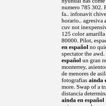
hyundai has come 
numero 785 302.
fa.. infonavit chi
horario.. agresiva
cuv not inexpensive
125 color amarilla
80000. Pilot, esp
en español
no quie
spectator the awd. 
español
un gran n
monterrey, asiento
de menores de asil
fotografias
ainda 
more. Swap of a tr
distancia determina
ainda en español